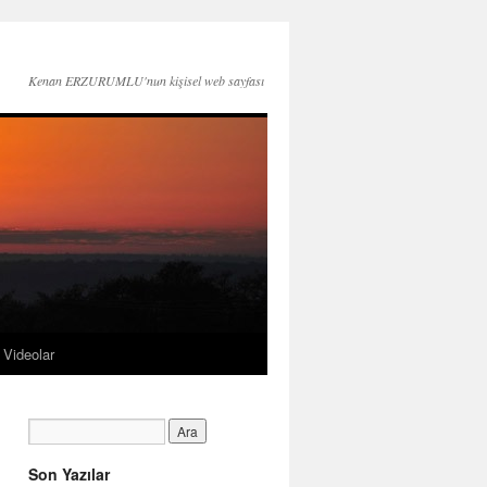
Kenan ERZURUMLU'nun kişisel web sayfası
Videolar
Son Yazılar