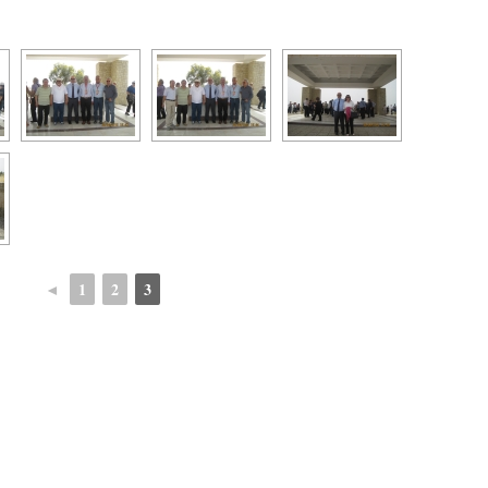
◄
1
2
3