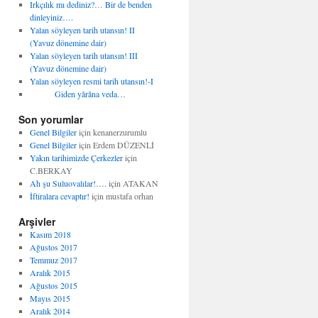
Irkçılık mı dediniz?… Bir de benden
dinleyiniz….
Yalan söyleyen tarih utansın! II
(Yavuz dönemine dair)
Yalan söyleyen tarih utansın! III
(Yavuz dönemine dair)
Yalan söyleyen resmi tarih utansın!-I
Giden yȃrȃna veda…
Son yorumlar
Genel Bilgiler
için
kenanerzurumlu
Genel Bilgiler
için
Erdem DÜZENLİ
Yakın tarihimizde Çerkezler
için
C.BERKAY
Ah şu Suluovalılar!….
için
ATAKAN
İftiralara cevaptır!
için
mustafa orhan
Arşivler
Kasım 2018
Ağustos 2017
Temmuz 2017
Aralık 2015
Ağustos 2015
Mayıs 2015
Aralık 2014