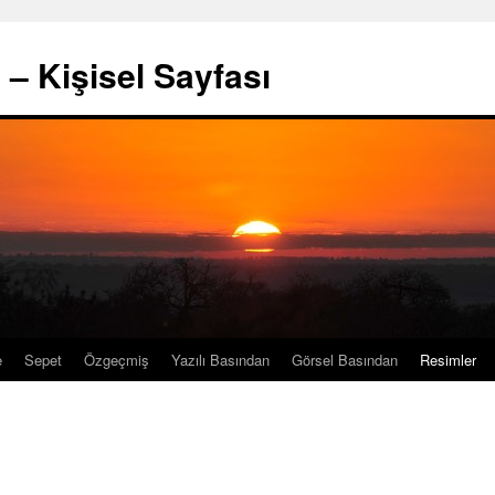
– Kişisel Sayfası
e
Sepet
Özgeçmiş
Yazılı Basından
Görsel Basından
Resimler