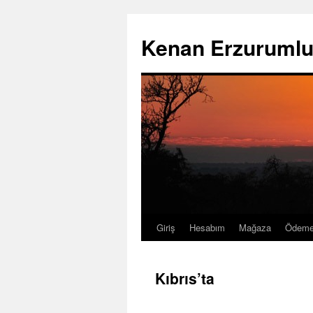
İçeriğe
atla
Kenan Erzurumlu 
Giriş
Hesabım
Mağaza
Ödem
Kıbrıs’ta