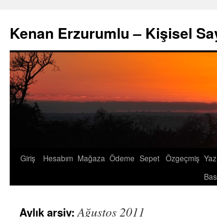
İçeriğe
atla
Kenan Erzurumlu – Kişisel Sa
Giriş
Hesabım
Mağaza
Ödeme
Sepet
Özgeçmiş
Yazı
Bas
Ağustos 2011
Aylık arşiv: