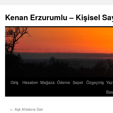
İçeriğe
atla
Kenan Erzurumlu – Kişisel Sa
Giriş
Hesabım
Mağaza
Ödeme
Sepet
Özgeçmiş
Yazı
Bas
←
Aşk Ahlakına Dair